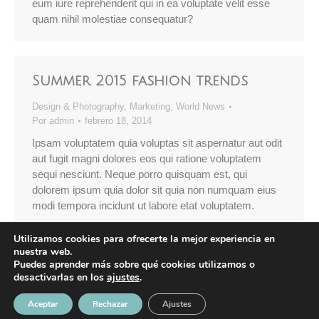
eum iure reprehenderit qui in ea voluptate velit esse
quam nihil molestiae consequatur?
Summer 2015 fashion trends
Design & Photography
,
Marketing
,
World News
Por
admin
febrero 18, 2014
Ipsam voluptatem quia voluptas sit aspernatur aut odit
aut fugit magni dolores eos qui ratione voluptatem
sequi nesciunt. Neque porro quisquam est, qui
dolorem ipsum quia dolor sit quia non numquam eius
modi tempora incidunt ut labore etat voluptatem.
Utilizamos cookies para ofrecerte la mejor experiencia en
nuestra web.
Puedes aprender más sobre qué cookies utilizamos o
desactivarlas en los
ajustes
.
© Geelen Marine - 2023 -
Aviso Legal
|
Política de Privacidad
|
Uso de
Aceptar
Rechazar
Ajustes
Cookies |
Acuarel.es