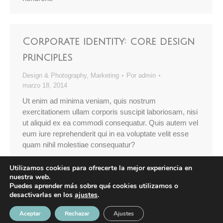
Corporate identity: core design
principles
Design & Photography
,
Marketing
Por
admin
marzo 18, 2014
Ut enim ad minima veniam, quis nostrum
exercitationem ullam corporis suscipit laboriosam, nisi
ut aliquid ex ea commodi consequatur. Quis autem vel
eum iure reprehenderit qui in ea voluptate velit esse
quam nihil molestiae consequatur?
Utilizamos cookies para ofrecerte la mejor experiencia en
nuestra web.
Puedes aprender más sobre qué cookies utilizamos o
desactivarlas en los
ajustes
.
© Geelen Marine - 2023 -
Aviso Legal
|
Política de Privacidad
|
Uso de
Aceptar
Rechazar
Ajustes
Cookies |
Acuarel.es