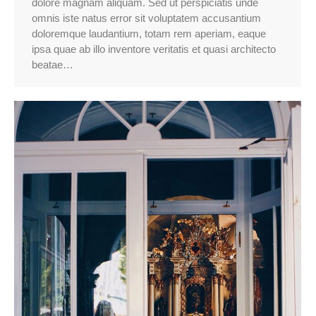
dolore magnam aliquam. Sed ut perspiciatis unde
omnis iste natus error sit voluptatem accusantium
doloremque laudantium, totam rem aperiam, eaque
ipsa quae ab illo inventore veritatis et quasi architecto
beatae…